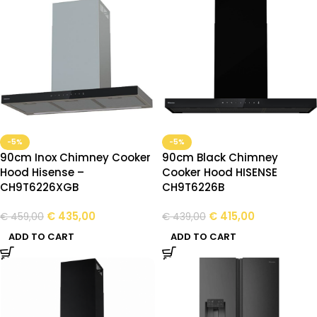
-5%
-5%
90cm Inox Chimney Cooker
90cm Black Chimney
Hood Hisense –
Cooker Hood HISENSE
CH9T6226XGB
CH9T6226B
€
435,00
€
415,00
€
459,00
€
439,00
ADD TO CART
ADD TO CART