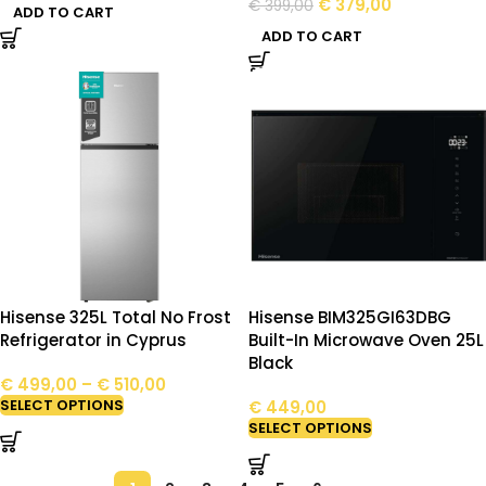
€
379,00
€
399,00
ADD TO CART
ADD TO CART
Hisense 325L Total No Frost
Hisense BIM325GI63DBG
Refrigerator in Cyprus
Built-In Microwave Oven 25L
Black
€
499,00
–
€
510,00
SELECT OPTIONS
€
449,00
SELECT OPTIONS