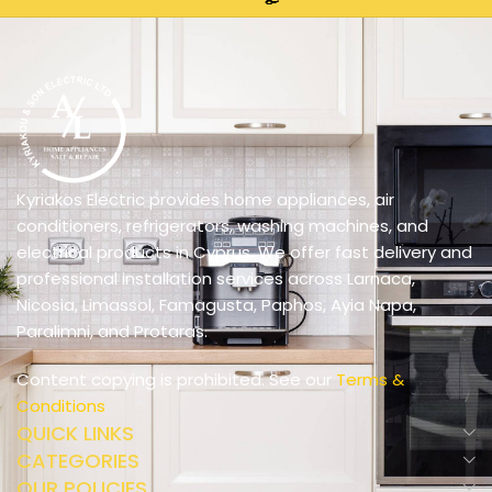
Kyriakos Electric provides home appliances, air
conditioners, refrigerators, washing machines, and
electrical products in Cyprus. We offer fast delivery and
professional installation services across Larnaca,
Nicosia, Limassol, Famagusta, Paphos, Ayia Napa,
Paralimni, and Protaras.
Content copying is prohibited. See our
Terms &
Conditions
QUICK LINKS
CATEGORIES
OUR POLICIES