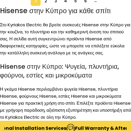
1
2
3
4
5
6
→
Hisense στην Κύπρο για κάθε σπίτι
Στο Kyriakos Electric θα βρείτε συσκευές Hisense στην Κύπρο για
την κουζίνα, το πλυντήριο και την καθημερινή άνεση του σπιτιού
σας. Η σελίδα αυτή συγκεντρώνει προϊόντα Hisense από
διαφορετικές κατηγορίες, ώστε να μπορείτε να επιλέξετε εύκολα
την κατάλληλη συσκευή ανάλογα με τις ανάγκες σας.
Hisense στην Κύπρο: Ψυγεία, πλυντήρια,
φούρνοι, εστίες και μικροκύματα
Η γκάμα Hisense περιλαμβάνει ψυγεία Hisense, πλυντήρια
Hisense, φούρνους Hisense, εστίες Hisense και μικροκύματα
Hisense για πρακτική χρήση στο σπίτι. Επιλέξτε προϊόντα Hisense
με γρήγορη παράδοση, αξιόπιστη εξυπηρέτηση και υποστήριξη από
το Kyriakos Electric σε όλη την Κύπρο.
al Installation Services
Full Warranty & After-Sal