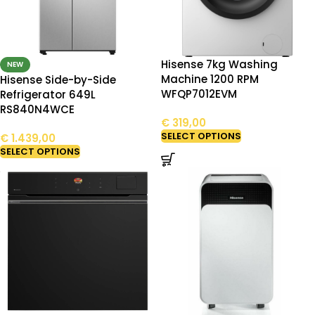
Hisense 7kg Washing
NEW
Machine 1200 RPM
Hisense Side-by-Side
WFQP7012EVM
Refrigerator 649L
RS840N4WCE
€
319,00
SELECT OPTIONS
€
1.439,00
SELECT OPTIONS