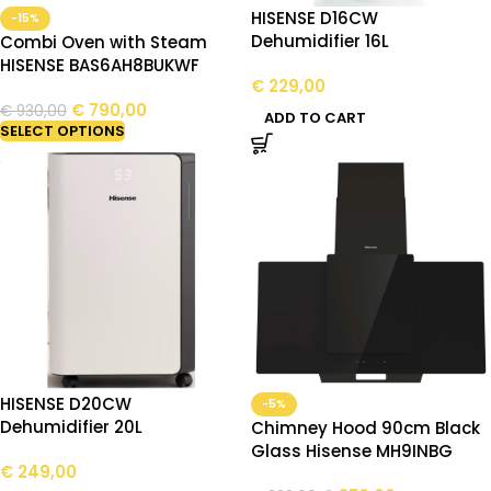
HISENSE D16CW
-15%
Dehumidifier 16L
Combi Oven with Steam
HISENSE BAS6AH8BUKWF
€
229,00
€
790,00
€
930,00
ADD TO CART
SELECT OPTIONS
HISENSE D20CW
-5%
Dehumidifier 20L
Chimney Hood 90cm Black
Glass Hisense MH9INBG
€
249,00