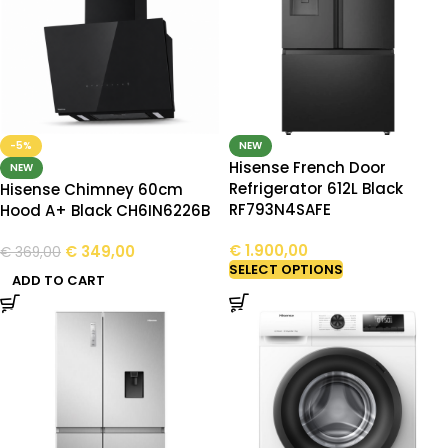
-5%
NEW
Hisense French Door
NEW
Refrigerator 612L Black
Hisense Chimney 60cm
RF793N4SAFE
Hood A+ Black CH6IN6226B
€
1.900,00
€
349,00
€
369,00
SELECT OPTIONS
ADD TO CART