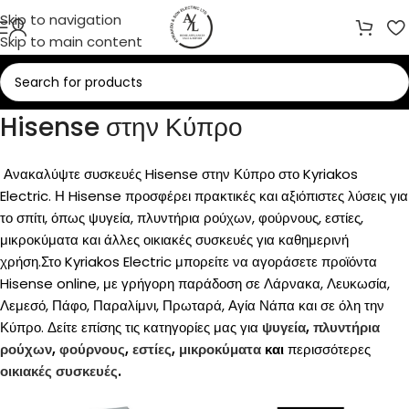
Skip to navigation
Skip to main content
Hisense στην Κύπρο
Ανακαλύψτε συσκευές Hisense στην Κύπρο στο Kyriakos
Electric. Η Hisense προσφέρει πρακτικές και αξιόπιστες λύσεις για
το σπίτι, όπως ψυγεία, πλυντήρια ρούχων, φούρνους, εστίες,
μικροκύματα και άλλες οικιακές συσκευές για καθημερινή
χρήση.
Στο Kyriakos Electric μπορείτε να αγοράσετε προϊόντα
Hisense online, με γρήγορη παράδοση σε Λάρνακα, Λευκωσία,
Λεμεσό, Πάφο, Παραλίμνι, Πρωταρά, Αγία Νάπα και σε όλη την
Κύπρο.
Δείτε επίσης τις κατηγορίες μας για
ψυγεία
,
πλυντήρια
ρούχων
,
φούρνους
,
εστίες
,
μικροκύματα
και
περισσότερες
οικιακές συσκευές
.