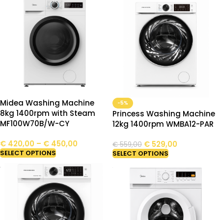
Midea Washing Machine
-5%
8kg 1400rpm with Steam
Princess Washing Machine
MF100W70B/W-CY
12kg 1400rpm WMBA12-PAR
€
420,00
–
€
450,00
€
529,00
€
559,00
SELECT OPTIONS
SELECT OPTIONS