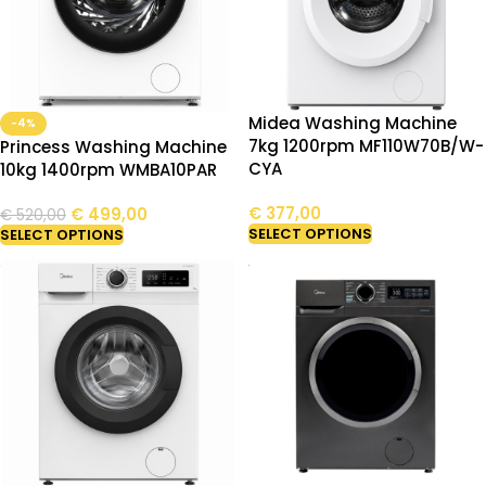
Midea Washing Machine
-4%
7kg 1200rpm MF110W70B/W-
Princess Washing Machine
CYA
10kg 1400rpm WMBA10PAR
€
377,00
€
499,00
€
520,00
SELECT OPTIONS
SELECT OPTIONS