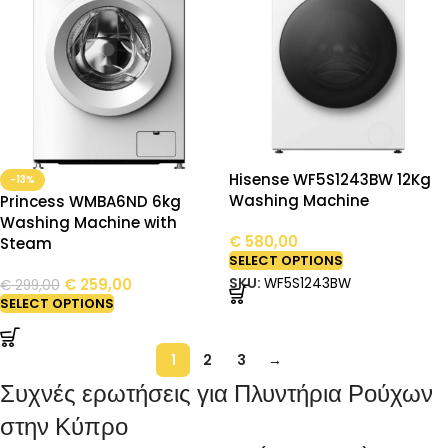
Hisense WF5S1243BW 12Kg
-13%
Washing Machine
Princess WMBA6ND 6kg
Washing Machine with
€
580,00
Steam
SELECT OPTIONS
€
259,00
SKU:
WF5S1243BW
€
299,00
SELECT OPTIONS
1
2
3
→
Συχνές ερωτήσεις για Πλυντήρια Ρούχων
στην Κύπρο