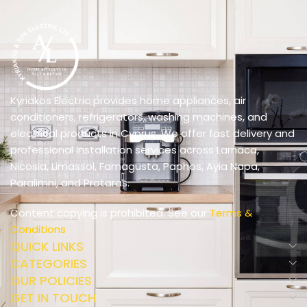
Kyriakos Electric provides home appliances, air
conditioners, refrigerators, washing machines, and
electrical products in Cyprus. We offer fast delivery and
professional installation services across Larnaca,
Nicosia, Limassol, Famagusta, Paphos, Ayia Napa,
Paralimni, and Protaras.
Content copying is prohibited. See our
Terms &
Conditions
QUICK LINKS
CATEGORIES
OUR POLICIES
GET IN TOUCH