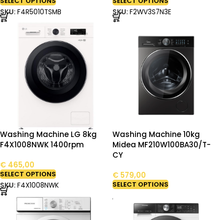
SELECT OPTIONS
SELECT OPTIONS
SKU:
F4R5010TSMB
SKU:
F2WV3S7N3E
Washing Machine LG 8kg
Washing Machine 10kg
F4X1008NWK 1400rpm
Midea MF210W100BA30/T-
CY
€
465,00
SELECT OPTIONS
€
579,00
SELECT OPTIONS
SKU:
F4X1008NWK