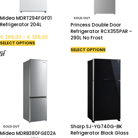
Midea MDRT294FGF01
SOLD OUT
Refrigerator 204L
Princess Double Door
Refrigerator RCX355PAR –
€
299,00
–
€
305,00
290L No Frost
SELECT OPTIONS
SELECT OPTIONS
Sharp SJ-YG740G-BK
SOLD OUT
Refrigerator Black Glass
Midea MDRB380FGE02A