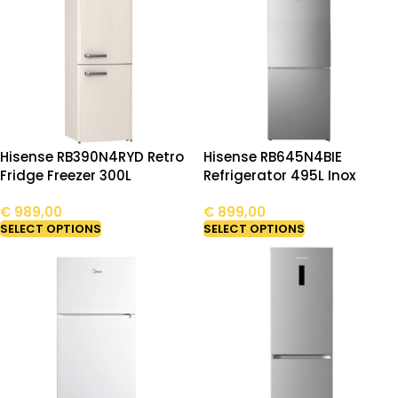
Hisense RB390N4RYD Retro
Hisense RB645N4BIE
Fridge Freezer 300L
Refrigerator 495L Inox
€
989,00
€
899,00
SELECT OPTIONS
SELECT OPTIONS