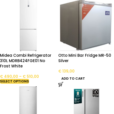
Midea Combi Refrigerator
Otto Mini Bar Fridge MR-50
310L MDRB424FGE01 No
Silver
Frost White
€
139,00
€
490,00
–
€
510,00
ADD TO CART
SELECT OPTIONS