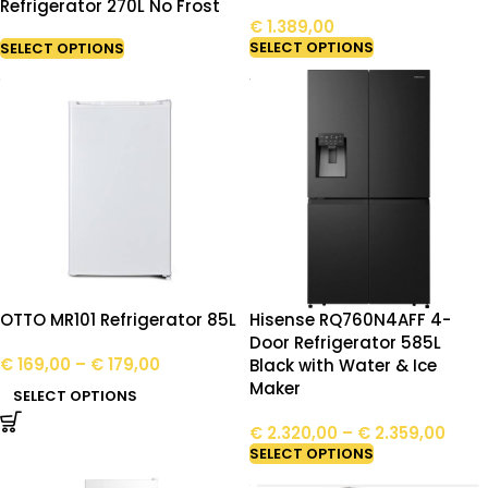
Refrigerator 270L No Frost
€
1.389,00
SELECT OPTIONS
SELECT OPTIONS
OTTO MR101 Refrigerator 85L
Hisense RQ760N4AFF 4-
Door Refrigerator 585L
€
169,00
–
€
179,00
Black with Water & Ice
Maker
SELECT OPTIONS
€
2.320,00
–
€
2.359,00
SELECT OPTIONS