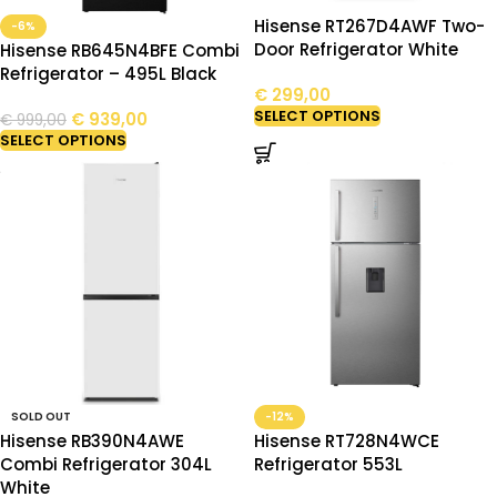
Hisense RT267D4AWF Two-
-6%
Door Refrigerator White
Hisense RB645N4BFE Combi
Refrigerator – 495L Black
€
299,00
SELECT OPTIONS
€
939,00
€
999,00
SELECT OPTIONS
SOLD OUT
-12%
Hisense RB390N4AWE
Hisense RT728N4WCE
Combi Refrigerator 304L
Refrigerator 553L
White