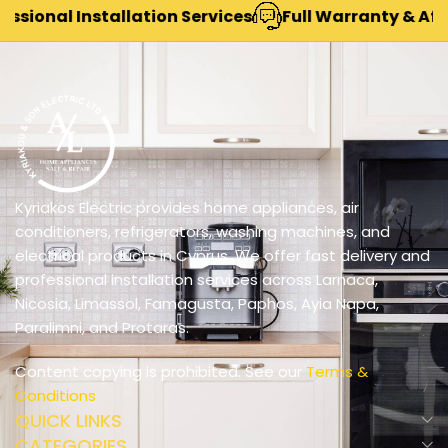
ional Installation Services
Full Warranty & After-
Kyriakos Electric provides home appliances, air
conditioners, refrigerators, washing machines, and
electrical products in Cyprus. We offer fast delivery and
professional installation services across Larnaca,
Nicosia, Limassol, Famagusta, Paphos, Ayia Napa,
Paralimni, and Protaras.
Content copying is prohibited. See our
Terms &
Conditions
QUICK LINKS
CATEGORIES